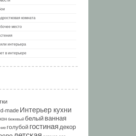
вости
бои
дростковая комната
бочее место
стения
или интерьера
ет в интерьере
тки
Интерьер кухни
nd-made
ванная
белый
кон
бежевый
гостиная
декор
голубой
ние
детская
рево