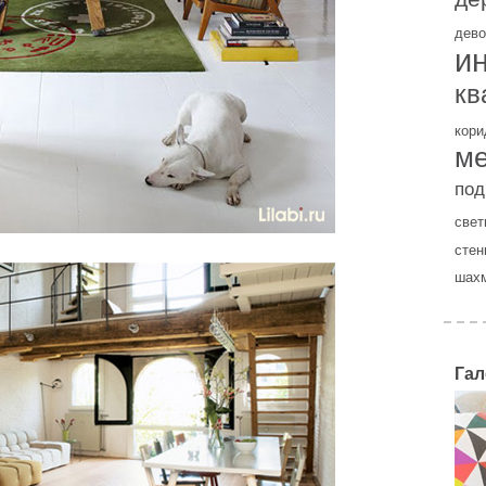
дево
и
кв
кори
м
под
свет
стен
шах
Гал