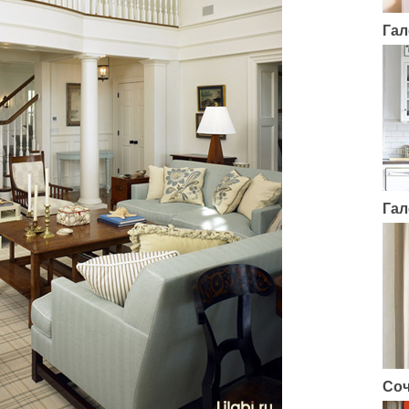
Гал
Гал
Соч