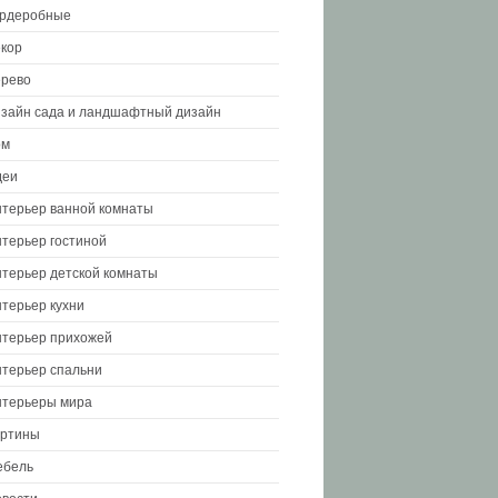
ардеробные
кор
рево
зайн сада и ландшафтный дизайн
ом
деи
терьер ванной комнаты
терьер гостиной
терьер детской комнаты
терьер кухни
терьер прихожей
терьер спальни
терьеры мира
артины
ебель