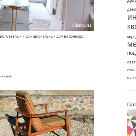
дево
и
кв
тро. Светлый и функциональный дом на колёсах.
кори
м
под
свет
стен
иев нет
)
шах
Гал