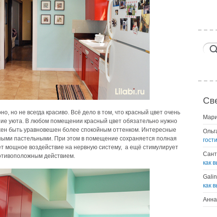
Св
о, но не всегда красиво. Всё дело в том, что красный цвет очень
Мар
ие уюта. В любом помещении красный цвет обязательно нужно
лжен быть уравновешен более спокойным оттенком. Интересные
Ольг
дными пастельными. При этом в помещение сохраняется полная
гост
ает мощное воздействие на нервную систему, а ещё стимулирует
Сант
ротивоположным действием.
как 
Gali
как 
Анна