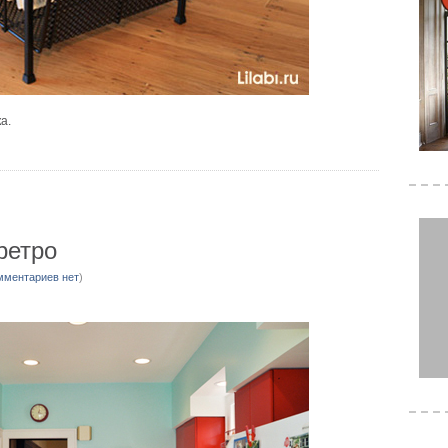
а.
ретро
мментариев нет
)