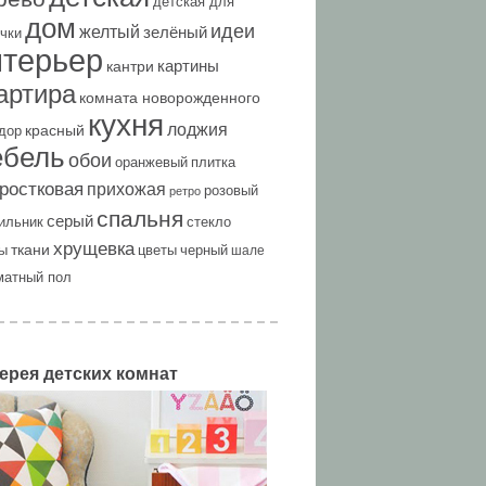
детская для
дом
идеи
желтый
зелёный
чки
нтерьер
картины
кантри
артира
комната новорожденного
кухня
лоджия
красный
дор
ебель
обои
оранжевый
плитка
ростковая
прихожая
розовый
ретро
спальня
серый
ильник
стекло
хрущевка
ткани
ы
цветы
черный
шале
матный пол
ерея детских комнат