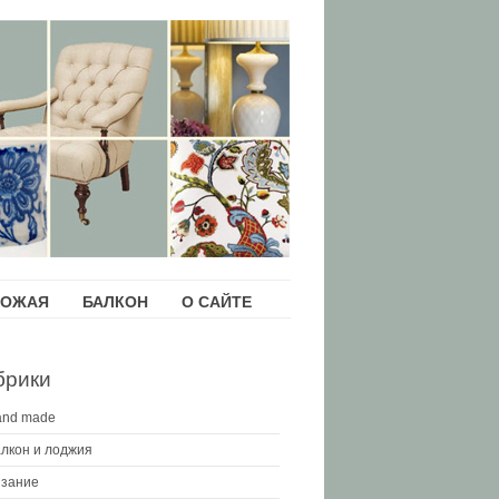
ХОЖАЯ
БАЛКОН
О САЙТЕ
брики
and made
лкон и лоджия
зание