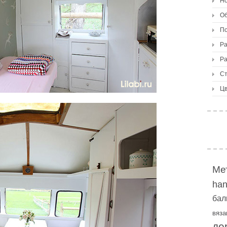
Но
О
По
Ра
Ра
Ст
Цв
Ме
ha
бал
вяза
де