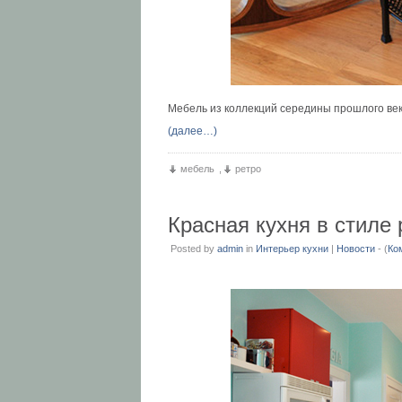
Мебель из коллекций середины прошлого век
(далее…)
мебель
,
ретро
Красная кухня в стиле 
Posted by
admin
in
Интерьер кухни
|
Новости
- (
Ко