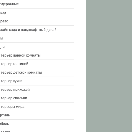
ардеробные
кор
рево
зайн сада и ландшафтный дизайн
ом
деи
терьер ванной комнаты
терьер гостиной
терьер детской комнаты
терьер кухни
терьер прихожей
терьер спальни
терьеры мира
артины
ебель