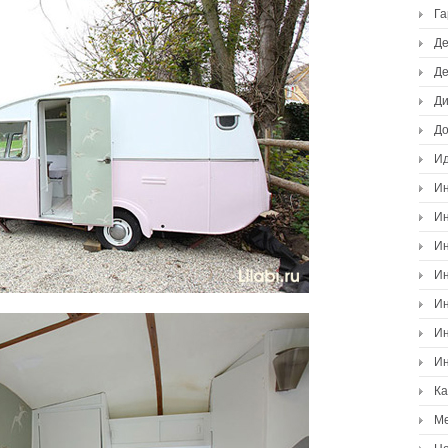
Г
Де
Де
Ди
Д
И
Ин
Ин
Ин
Ин
Ин
Ин
Ин
К
М