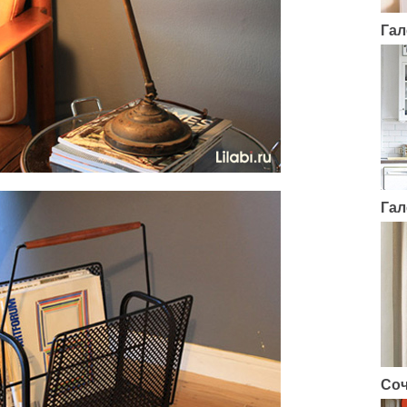
Гал
Гал
Соч