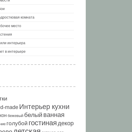
вости
бои
дростковая комната
бочее место
стения
или интерьера
ет в интерьере
тки
Интерьер кухни
nd-made
ванная
белый
кон
бежевый
гостиная
декор
голубой
ние
детская
рево