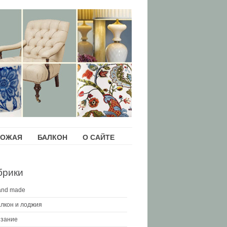
ХОЖАЯ
БАЛКОН
О САЙТЕ
брики
and made
лкон и лоджия
зание