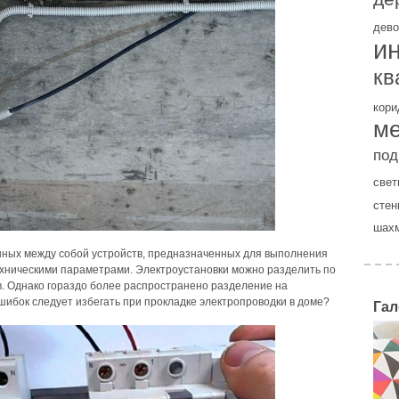
дево
и
кв
кори
м
под
свет
стен
шах
нных между собой устройств, предназначенных для выполнения
хническими параметрами. Электроустановки можно разделить по
в. Однако гораздо более распространено разделение на
шибок следует избегать при прокладке электропроводки в доме?
Гал