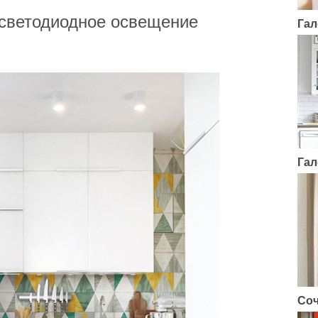
 светодиодное освещение
Гал
Гал
Соч