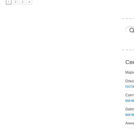
1
2
3
»
Св
Мар
Ольг
гост
Сант
как 
Gali
как 
Анна