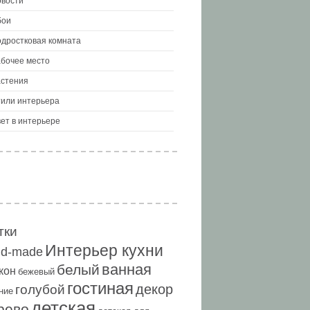
вости
бои
дростковая комната
бочее место
стения
или интерьера
ет в интерьере
тки
Интерьер кухни
nd-made
ванная
белый
кон
бежевый
гостиная
декор
голубой
ние
детская
рево