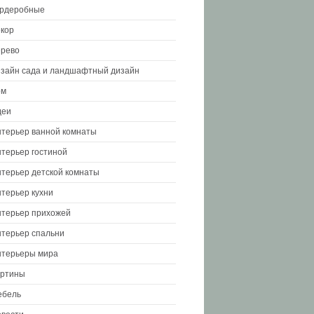
ардеробные
кор
рево
зайн сада и ландшафтный дизайн
ом
деи
терьер ванной комнаты
терьер гостиной
терьер детской комнаты
терьер кухни
терьер прихожей
терьер спальни
терьеры мира
артины
ебель