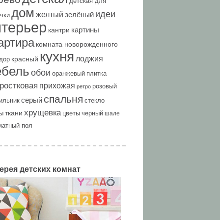
детская для
дом
идеи
желтый
зелёный
чки
нтерьер
картины
кантри
артира
комната новорожденного
кухня
лоджия
красный
дор
ебель
обои
оранжевый
плитка
ростковая
прихожая
розовый
ретро
спальня
серый
ильник
стекло
хрущевка
ткани
ы
цветы
черный
шале
матный пол
ерея детских комнат