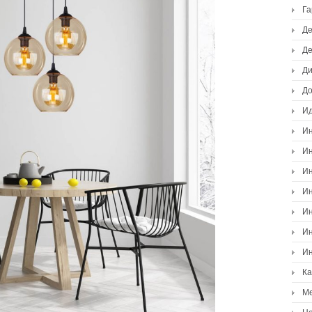
Г
Де
Де
Ди
Д
И
Ин
Ин
Ин
Ин
Ин
Ин
Ин
К
М