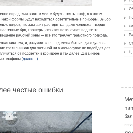
Но
О
енно определяя в каком месте будет стоять шкаф, а в каком
По
к и какой формы будут находиться осветительные приборы. Выбор
лько широк, что заставит растеряться даже человека, твердо
Ра
 настенные бра, торшеры, скрытая потолочная подсветка,
Ра
вещение рабочей зоны — всё это требует грамотного подхода.
жная система, и, разумеется, она должна быть индивидуальна
Ст
е светильников для гостиной ни в коем случае не подойдет для
Цв
тличаться от подсветки в коридоре и так далее. Дизайнеры
ные плафоны
(далее…)
лее частые ошибки
Ме
ha
бал
вяза
де