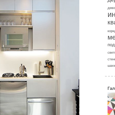
дево
и
кв
кори
м
под
свет
стен
шах
Гал