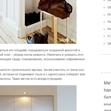
Но
О
По
Ра
Ра
Ст
Цв
иться его плодами, порадоваться созданной красотой и
 этап – уборка после ремонта. Облегчить и ускорить этот
анизация труда, планирование, использование современных
егося строительного мусора. Затем очистить от грязи пол.
, которая не поднимает пыль и с одного раза собирает всю
и волосы. Такие метлы есть всегда в продаже.
Ме
ha
бал
вяза
де