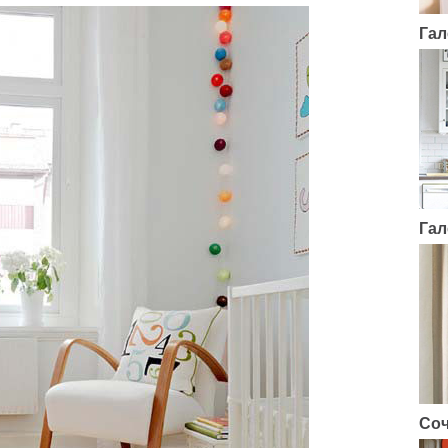
Гал
Гал
Соч