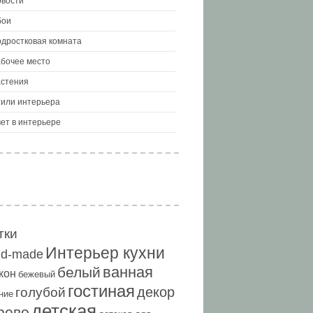
вости
бои
дростковая комната
бочее место
стения
или интерьера
ет в интерьере
тки
Интерьер кухни
nd-made
ванная
белый
кон
бежевый
гостиная
декор
голубой
ние
детская
рево