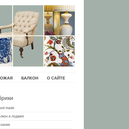
ХОЖАЯ
БАЛКОН
О САЙТЕ
брики
and made
лкон и лоджия
зание