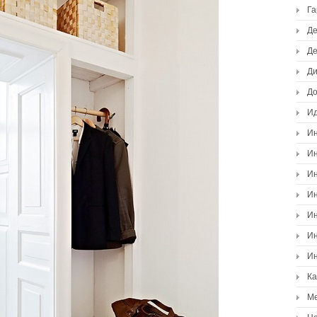
Г
Де
Де
Ди
Д
И
Ин
Ин
Ин
Ин
Ин
Ин
Ин
К
М