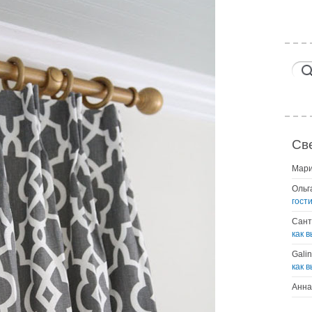
Св
Мар
Ольг
гост
Сант
как 
Gali
как 
Анна