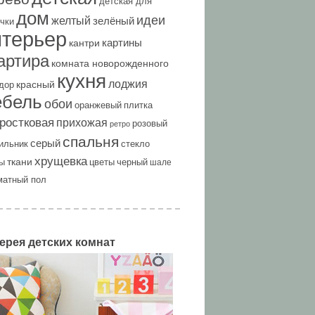
детская для
дом
идеи
желтый
зелёный
чки
нтерьер
картины
кантри
артира
комната новорожденного
кухня
лоджия
красный
дор
ебель
обои
оранжевый
плитка
ростковая
прихожая
розовый
ретро
спальня
серый
ильник
стекло
хрущевка
ткани
ы
цветы
черный
шале
матный пол
ерея детских комнат