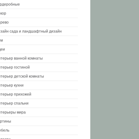
ардеробные
кор
рево
зайн сада и ландшафтный дизайн
ом
деи
терьер ванной комнаты
терьер гостиной
терьер детской комнаты
терьер кухни
терьер прихожей
терьер спальни
терьеры мира
артины
ебель