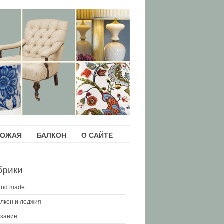
ХОЖАЯ
БАЛКОН
О САЙТЕ
брики
and made
лкон и лоджия
зание