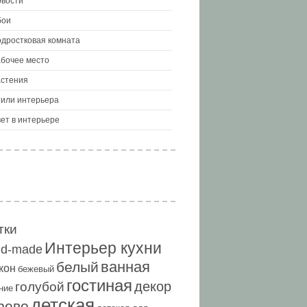
вости
бои
дростковая комната
бочее место
стения
или интерьера
ет в интерьере
тки
Интерьер кухни
nd-made
ванная
белый
кон
бежевый
гостиная
декор
голубой
ние
детская
рево