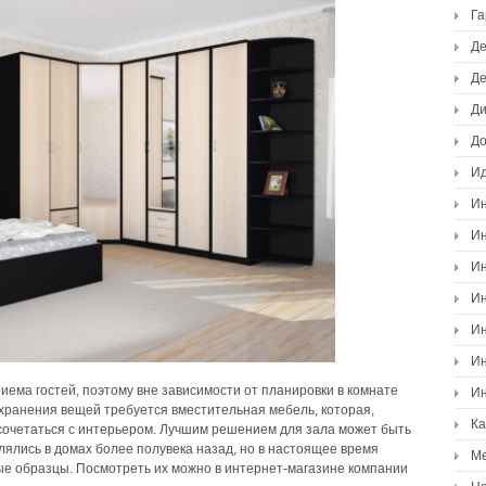
Г
Де
Де
Ди
Д
И
Ин
Ин
Ин
Ин
Ин
Ин
риема гостей, поэтому вне зависимости от планировки в комнате
Ин
 хранения вещей требуется вместительная мебель, которая,
К
сочетаться с интерьером. Лучшим решением для зала может быть
лялись в домах более полувека назад, но в настоящее время
М
е образцы. Посмотреть их можно в интернет-магазине компании