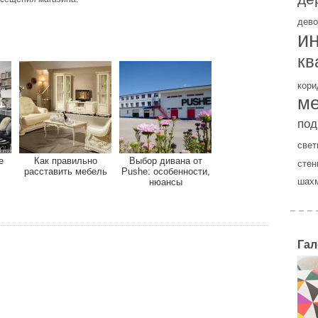
дево
и
кв
кори
м
под
свет
е
Как правильно
Выбор дивана от
стен
расставить мебель
Pushe: особенности,
шах
нюансы
Гал