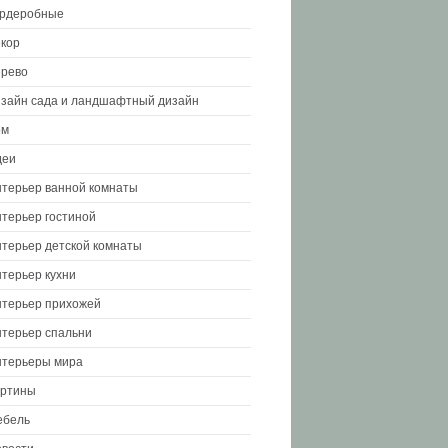
ардеробные
кор
рево
зайн сада и ландшафтный дизайн
ом
деи
терьер ванной комнаты
терьер гостиной
терьер детской комнаты
терьер кухни
терьер прихожей
терьер спальни
терьеры мира
артины
ебель