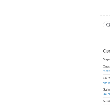
Св
Мар
Ольг
гост
Сант
как 
Gali
как 
Анна