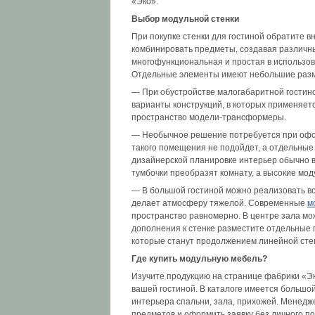
«Эко».
Выбор модульной стенки
При покупке стенки для гостиной обратите 
комбинировать предметы, создавая различны
многофункциональная и простая в использов
Отдельные элементы имеют небольшие разме
— При обустройстве малогабаритной гостино
варианты конструкций, в которых применяет
пространство модели-трансформеры.
— Необычное решение потребуется при офор
такого помещения не подойдет, а отдельные
дизайнерской планировке интерьер обычно 
тумбочки преобразят комнату, а высокие мод
— В большой гостиной можно реализовать вс
делает атмосферу тяжелой. Современные
м
пространство равномерно. В центре зала мож
дополнения к стенке разместите отдельные 
которые станут продолжением линейной сте
Где купить модульную мебель?
Изучите продукцию на странице фабрики «Э
вашей гостиной. В каталоге имеется больш
интерьера спальни, зала, прихожей. Менедж
предметов и оформить заявку без личного п