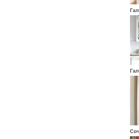
Гал
Гал
Соч