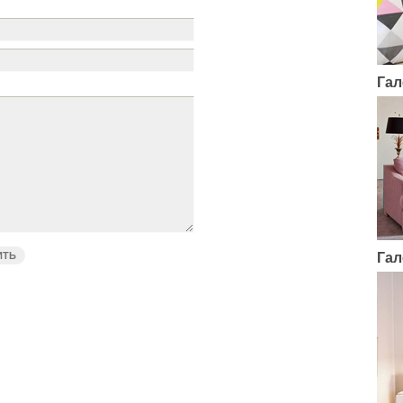
Гал
Гал