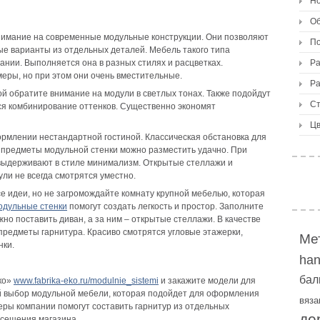
Но
О
внимание на современные модульные конструкции. Они позволяют
По
е варианты из отдельных деталей. Мебель такого типа
ании. Выполняется она в разных стилях и расцветках.
Ра
ры, но при этом они очень вместительные.
Ра
й обратите внимание на модули в светлых тонах. Также подойдут
Ст
ся комбинирование оттенков. Существенно экономят
Цв
млении нестандартной гостиной. Классическая обстановка для
 предметы модульной стенки можно разместить удачно. При
выдерживают в стиле минимализм. Открытые стеллажи и
ули не всегда смотрятся уместно.
е идеи, но не загромождайте комнату крупной мебелью, которая
одульные стенки
помогут создать легкость и простор. Заполните
но поставить диван, а за ним – открытые стеллажи. В качестве
предметы гарнитура. Красиво смотрятся угловые этажерки,
Ме
нки.
ha
бал
ко»
www.fabrika-eko.ru/modulnie_sistemi
и закажите модели для
ой выбор модульной мебели, которая подойдет для оформления
вяза
еры компании помогут составить гарнитур из отдельных
де
осещения магазина.