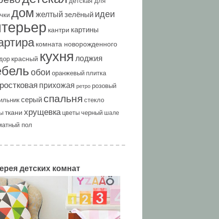
детская для
дом
идеи
желтый
зелёный
чки
нтерьер
картины
кантри
артира
комната новорожденного
кухня
лоджия
красный
дор
ебель
обои
оранжевый
плитка
ростковая
прихожая
розовый
ретро
спальня
серый
ильник
стекло
хрущевка
ткани
ы
цветы
черный
шале
матный пол
ерея детских комнат