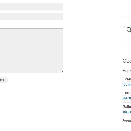
Св
Мар
Ольг
гост
Сант
как 
Gali
как 
Анна