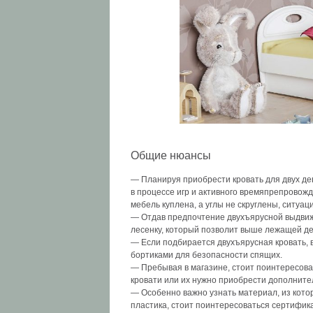
Общие нюансы
— Планируя приобрести кровать для двух дев
в процессе игр и активного времяпрепровожд
мебель куплена, а углы не скруглены, ситуа
— Отдав предпочтение двухъярусной выдвижн
лесенку, который позволит выше лежащей дев
— Если подбирается двухъярусная кровать, в
бортиками для безопасности спящих.
— Пребывая в магазине, стоит поинтересова
кровати или их нужно приобрести дополните
— Особенно важно узнать материал, из кото
пластика, стоит поинтересоваться сертифик