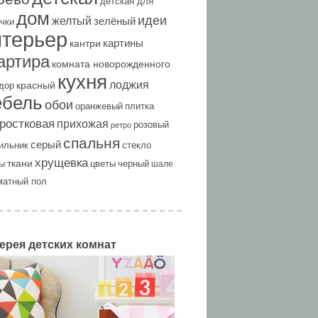
детская для
дом
идеи
желтый
зелёный
чки
нтерьер
картины
кантри
артира
комната новорожденного
кухня
лоджия
красный
дор
ебель
обои
оранжевый
плитка
ростковая
прихожая
розовый
ретро
спальня
серый
ильник
стекло
хрущевка
ткани
ы
цветы
черный
шале
матный пол
ерея детских комнат