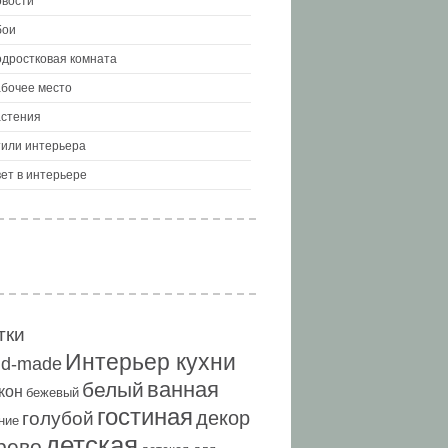
вости
бои
дростковая комната
бочее место
стения
или интерьера
ет в интерьере
тки
Интерьер кухни
nd-made
ванная
белый
кон
бежевый
гостиная
декор
голубой
ние
детская
рево