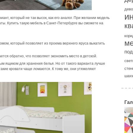
дево
и
нт, который не так высок, как его аналог. При желании модель
ты. Купить такую мебель в Санкт-Петербурге вы сможете на
кв
кори
м
змом, который позволяет из проема верхнего яруса выкатить
под
ется обратно, что позволяет экономить место в детской.
свет
м ящиком для хранения белья. Но от такого варианта лучше
стен
 такие кровати чаще ломаются. К тому же, они утяжеляют
шах
Гал