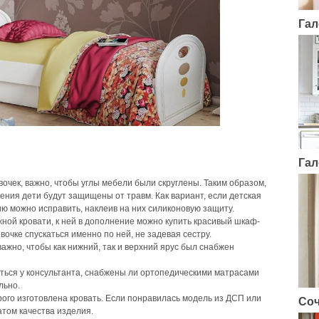
Гал
Гал
очек, важно, чтобы углы мебели были скруглены. Таким образом,
ения дети будут защищены от травм. Как вариант, если детская
цию можно исправить, наклеив на них силиконовую защиту.
ой кровати, к ней в дополнение можно купить красивый шкаф-
очке спускаться именно по ней, не задевая сестру.
ажно, чтобы как нижний, так и верхний ярус был снабжен
ться у консультанта, снабжены ли ортопедическими матрасами
льно.
рого изготовлена кровать. Если понравилась модель из ДСП или
Соч
атом качества изделия.