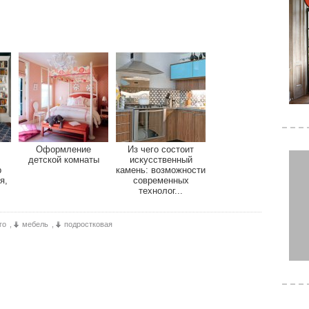
Оформление
Из чего состоит
детской комнаты
искусственный
р
камень: возможности
я,
современных
технолог...
го
,
мебель
,
подростковая