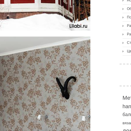
Но
О
По
Ра
Ра
Ст
Цв
Ме
ha
бал
вяза
де