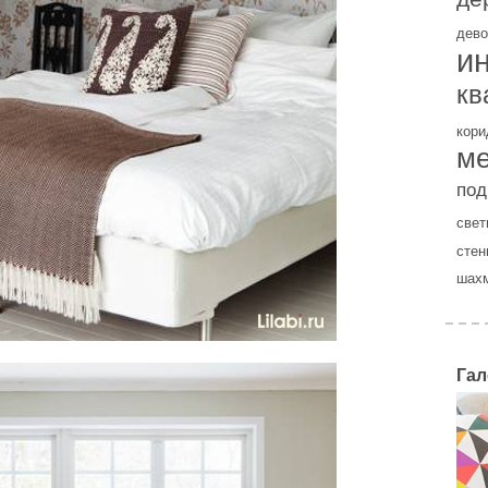
дево
и
кв
кори
м
под
свет
стен
шах
Гал