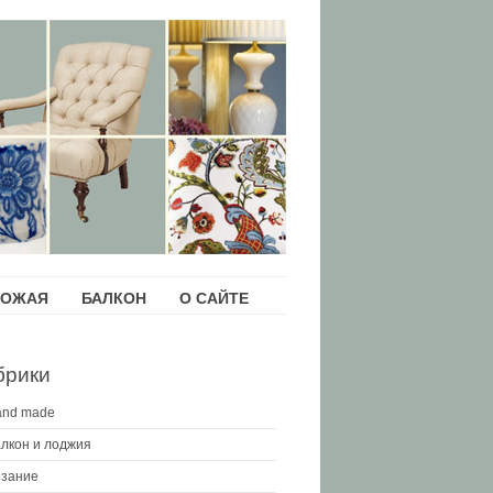
ХОЖАЯ
БАЛКОН
О САЙТЕ
брики
and made
лкон и лоджия
зание