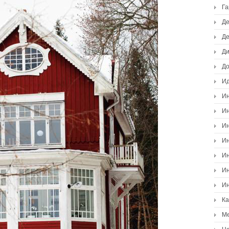
Г
Де
Де
Ди
Д
И
Ин
Ин
Ин
Ин
Ин
Ин
Ин
К
М