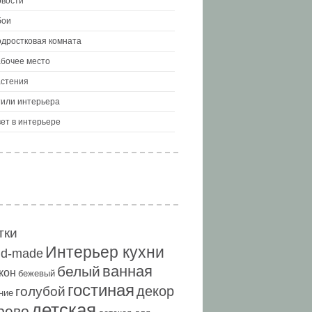
вости
бои
дростковая комната
бочее место
стения
или интерьера
ет в интерьере
тки
Интерьер кухни
nd-made
ванная
белый
кон
бежевый
гостиная
декор
голубой
ние
детская
рево