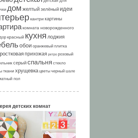
детская для
дом
идеи
желтый
зелёный
чки
нтерьер
картины
кантри
артира
комната новорожденного
кухня
лоджия
красный
дор
ебель
обои
оранжевый
плитка
ростковая
прихожая
розовый
ретро
спальня
серый
ильник
стекло
хрущевка
ткани
ы
цветы
черный
шале
матный пол
ерея детских комнат