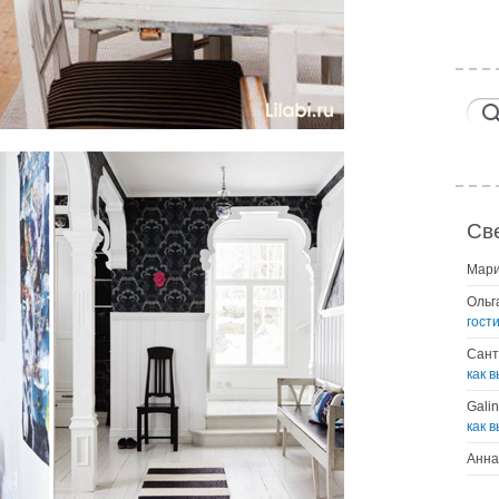
Св
Мар
Ольг
гост
Сант
как 
Gali
как 
Анна