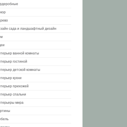
ардеробные
кор
рево
зайн сада и ландшафтный дизайн
ом
деи
терьер ванной комнаты
терьер гостиной
терьер детской комнаты
терьер кухни
терьер прихожей
терьер спальни
терьеры мира
артины
ебель