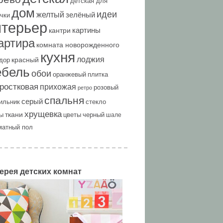
детская для
дом
идеи
желтый
зелёный
чки
нтерьер
картины
кантри
артира
комната новорожденного
кухня
лоджия
красный
дор
ебель
обои
оранжевый
плитка
ростковая
прихожая
розовый
ретро
спальня
серый
ильник
стекло
хрущевка
ткани
ы
цветы
черный
шале
матный пол
ерея детских комнат