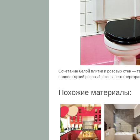
Сочетание белой плитки и розовых стен — та
надоест яркий розовый, стены легко перекрас
Похожие материалы: