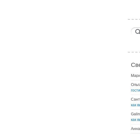
Св
Мар
Ольг
гост
Сант
как 
Gali
как 
Анна