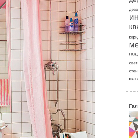
дево
и
кв
кори
м
под
свет
стен
шах
Гал