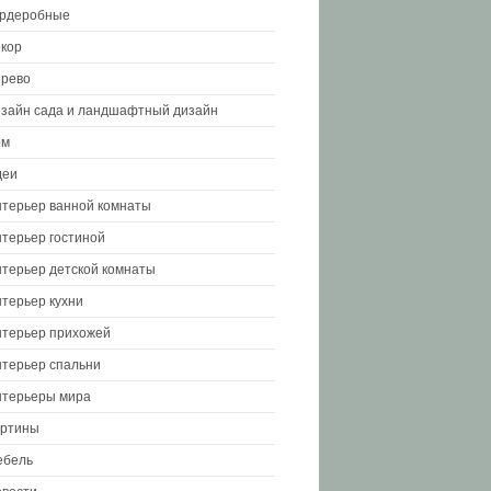
ардеробные
кор
рево
зайн сада и ландшафтный дизайн
ом
деи
терьер ванной комнаты
терьер гостиной
терьер детской комнаты
терьер кухни
терьер прихожей
терьер спальни
терьеры мира
артины
ебель