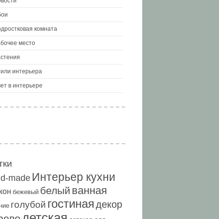
вости
бои
дростковая комната
бочее место
стения
или интерьера
ет в интерьере
тки
Интерьер кухни
nd-made
ванная
белый
кон
бежевый
гостиная
декор
голубой
ние
детская
рево