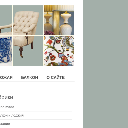
ХОЖАЯ
БАЛКОН
О САЙТЕ
брики
and made
лкон и лоджия
зание