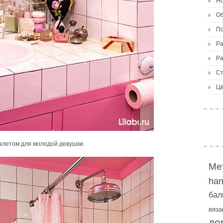
Но
О
По
Ра
Ра
Ст
Цв
алетом для молодой девушки.
Ме
ha
бал
вяза
де