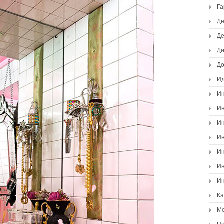
Г
Де
Де
Ди
Д
И
Ин
Ин
Ин
Ин
Ин
Ин
Ин
К
М