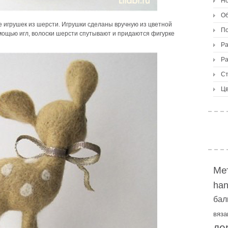
Но
О
 игрушек из шерсти. Игрушки сделаны вручную из цветной
По
мощью игл, волоски шерсти спутывают и придаются фигурке
Ра
Ра
Ст
Цв
Ме
ha
бал
вяза
де