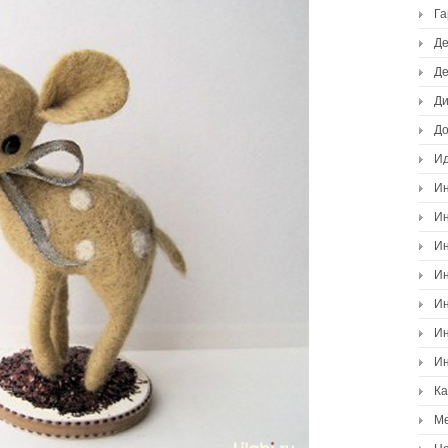
Г
Де
Де
Ди
Д
И
Ин
Ин
Ин
Ин
Ин
Ин
Ин
К
М