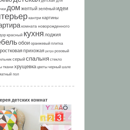
детская для
дом
идеи
желтый
зелёный
чки
нтерьер
картины
кантри
артира
комната новорожденного
кухня
лоджия
красный
дор
ебель
обои
оранжевый
плитка
ростковая
прихожая
розовый
ретро
спальня
серый
ильник
стекло
хрущевка
ткани
ы
цветы
черный
шале
матный пол
ерея детских комнат