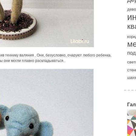
дево
и
кв
кори
м
под
ив технику валяния . Они, безусловно, очаруют любого ребенка.
бы они могли плавно раскладываться.
свет
стен
шах
Гал