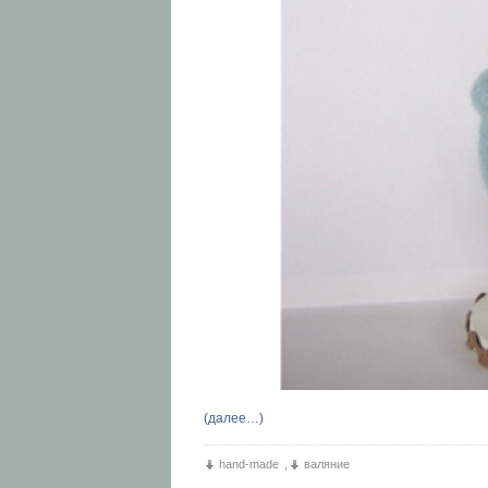
(далее…)
hand-made
,
валяние