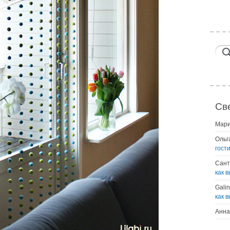
Св
Мар
Ольг
гост
Сант
как 
Gali
как 
Анна