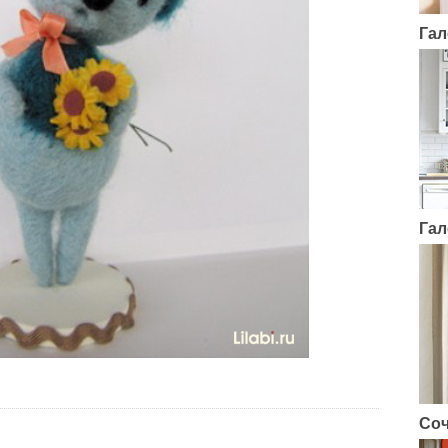
Гал
Гал
Соч