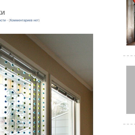
ки
ости
- (
Комментариев нет
)