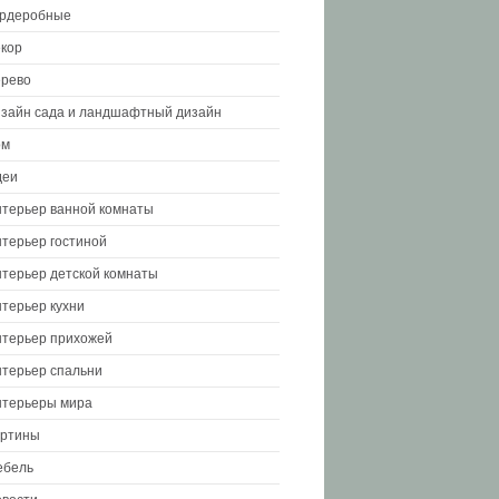
ардеробные
кор
рево
зайн сада и ландшафтный дизайн
ом
деи
терьер ванной комнаты
терьер гостиной
терьер детской комнаты
терьер кухни
терьер прихожей
терьер спальни
терьеры мира
артины
ебель