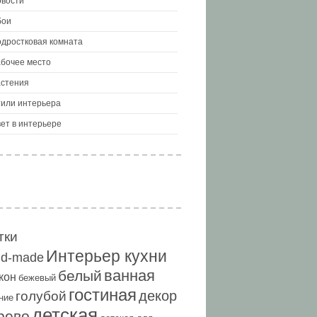
вости
бои
дростковая комната
бочее место
стения
или интерьера
ет в интерьере
тки
Интерьер кухни
nd-made
ванная
белый
кон
бежевый
гостиная
декор
голубой
ние
детская
рево