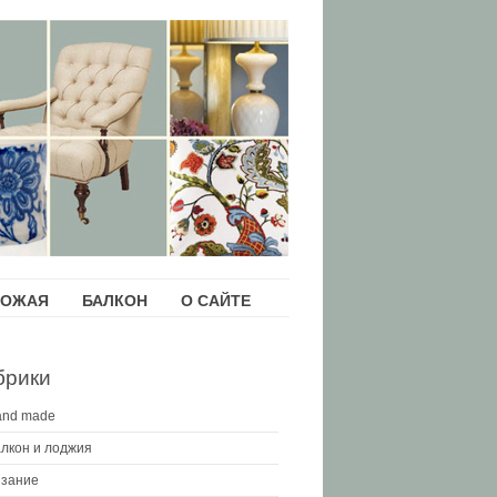
ХОЖАЯ
БАЛКОН
О САЙТЕ
брики
and made
лкон и лоджия
зание