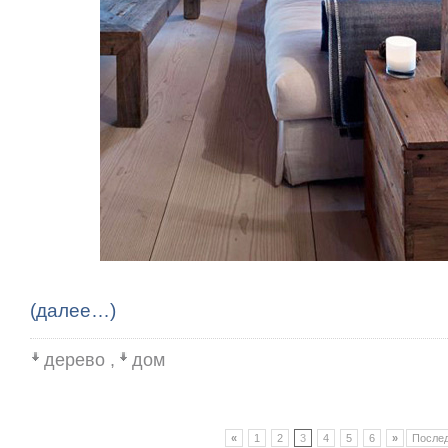
(далее…)
дерево
,
дом
«
1
2
3
4
5
6
»
Послед