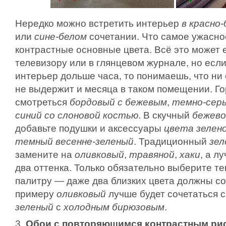
Нередко можно встретить интерьер
в красно
или
сине-белом
сочетании. Что самое ужасное
контрастные основные цвета. Всё это может 
телевизору или в глянцевом журнале, но если
интерьер дольше часа, то понимаешь, что ни
не выдержит и месяца в таком помещении. Го
смотреться
бордовый с бежевым
,
темно-сер
синий со слоновой костью
. В скучный
бежево
добавьте подушки и аксессуары
цвета зелено
темный весенне-зеленый
. Традиционный
зел
замените на
оливковый
,
травяной
,
хаки
, а л
два оттенка. Только обязательно выберите т
палитру — даже два близких цвета должны со
примеру
оливковый
лучше будет сочетаться 
зеленый
с
холодным бирюзовым
.
3.
Обои с повторяющимся контрастным ри