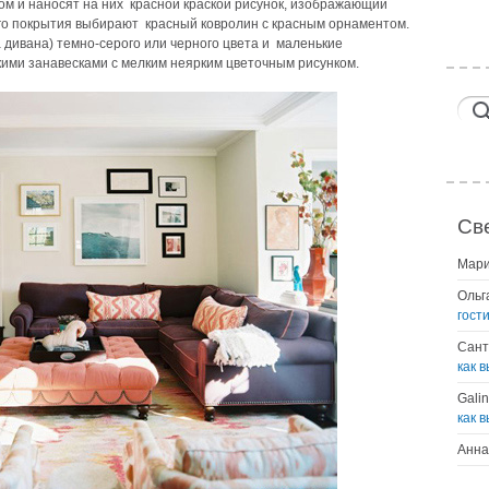
 и наносят на них красной краской рисунок, изображающий
ого покрытия выбирают красный ковролин с красным орнаментом.
 дивана) темно-серого или черного цвета и маленькие
ми занавесками с мелким неярким цветочным рисунком.
Св
Мар
Ольг
гост
Сант
как 
Gali
как 
Анна