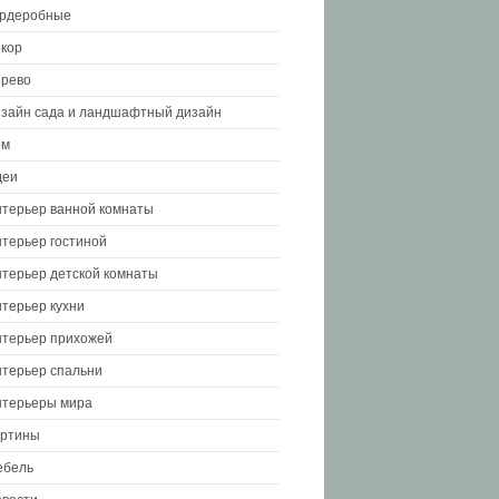
ардеробные
кор
рево
зайн сада и ландшафтный дизайн
ом
деи
терьер ванной комнаты
терьер гостиной
терьер детской комнаты
терьер кухни
терьер прихожей
терьер спальни
терьеры мира
артины
ебель