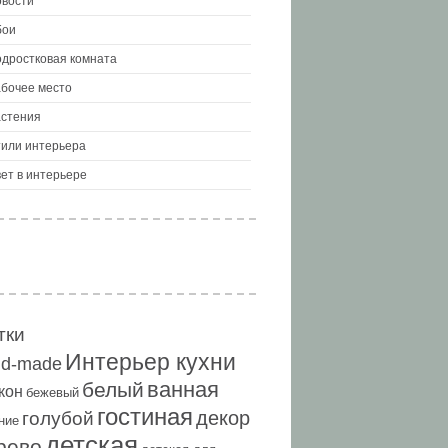
вости
бои
дростковая комната
бочее место
стения
или интерьера
ет в интерьере
тки
Интерьер кухни
nd-made
ванная
белый
кон
бежевый
гостиная
декор
голубой
ние
детская
рево