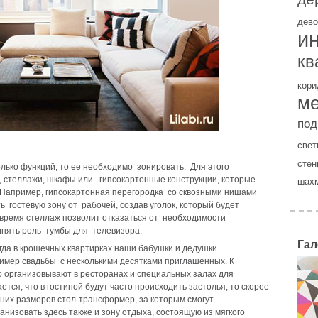
дево
и
кв
кори
м
под
свет
стен
лько функций, то ее необходимо зонировать. Для этого
 стеллажи, шкафы или гипсокартонные конструкции, которые
шах
 Например, гипсокартонная перегородка со сквозными нишами
 гостевую зону от рабочей, создав уголок, который будет
е время стеллаж позволит отказаться от необходимости
нять роль тумбы для телевизора.
Гал
огда в крошечных квартирках наши бабушки и дедушки
имер свадьбы с несколькими десятками приглашенных. К
о организовывают в ресторанах и специальных залах для
тся, что в гостиной будут часто происходить застолья, то скорее
дних размеров стол-трансформер, за которым смогут
анизовать здесь также и зону отдыха, состоящую из мягкого