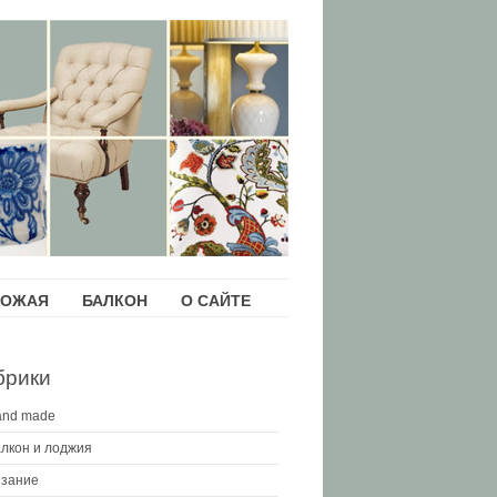
ХОЖАЯ
БАЛКОН
О САЙТЕ
брики
and made
лкон и лоджия
зание