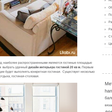
Но
О
По
Ра
Ра
Ст
Цв
иод, наиболее распространенными являются гостиные площадью
как выбрать удачный
дизайн интерьера гостиной 20 кв м.
Первым
ии будет выполнять конкретная гостиная. Существует несколько
 отдыха, гостиная-столовая.
Ме
ha
бал
вяза
де