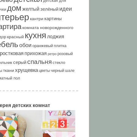
детская для
дом
идеи
желтый
зелёный
чки
нтерьер
картины
кантри
артира
комната новорожденного
кухня
лоджия
красный
дор
ебель
обои
оранжевый
плитка
ростковая
прихожая
розовый
ретро
спальня
серый
ильник
стекло
хрущевка
ткани
ы
цветы
черный
шале
матный пол
ерея детских комнат