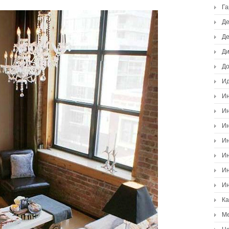
Г
Де
Де
Ди
Д
И
Ин
Ин
Ин
Ин
Ин
Ин
Ин
К
М